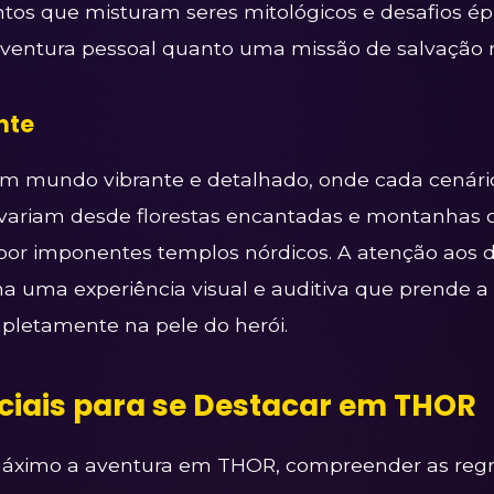
s que misturam seres mitológicos e desafios épi
ventura pessoal quanto uma missão de salvação 
nte
um mundo vibrante e detalhado, onde cada cenár
s variam desde florestas encantadas e montanhas 
or imponentes templos nórdicos. A atenção aos 
a uma experiência visual e auditiva que prende a
letamente na pele do herói.
ciais para se Destacar em THOR
máximo a aventura em THOR, compreender as regr