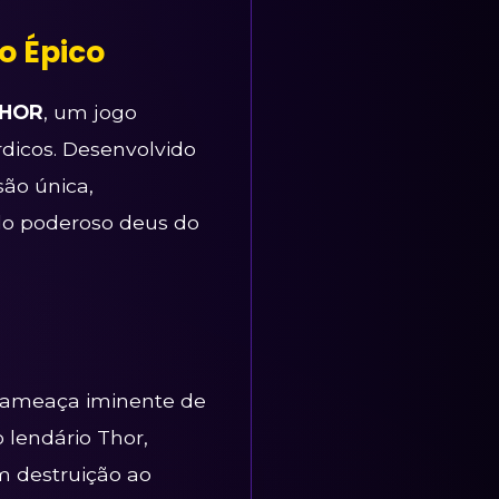
o Épico
HOR
, um jogo
rdicos. Desenvolvido
são única,
do poderoso deus do
 ameaça iminente de
 lendário Thor,
 destruição ao