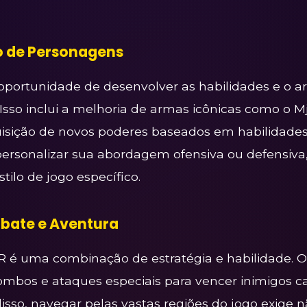
 de Personagens
oportunidade de desenvolver as habilidades e o a
so inclui a melhoria de armas icônicas como o Mj
quisição de novos poderes baseados em habilidades
ersonalizar sua abordagem ofensiva ou defensiva,
tilo de jogo específico.
bate e Aventura
é uma combinação de estratégia e habilidade. 
combos e ataques especiais para vencer inimigos c
isso, navegar pelas vastas regiões do jogo exige 