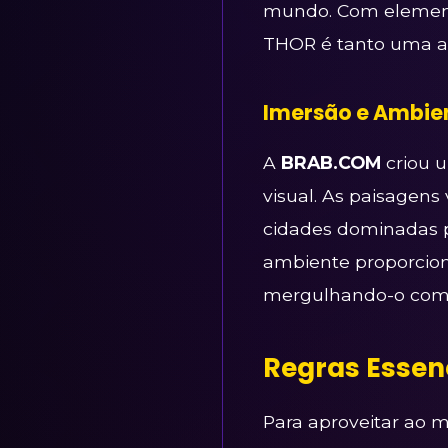
mundo. Com elemento
THOR é tanto uma a
Imersão e Ambie
A
BRAB.COM
criou 
visual. As paisagen
cidades dominadas p
ambiente proporcion
mergulhando-o comp
Regras Essen
Para aproveitar ao 