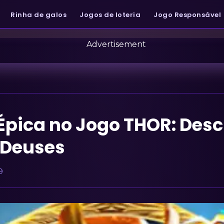
Rinha de galos
Jogos de loteria
Jogo Responsável
Épica no Jogo THOR: Desc
 Deuses
9