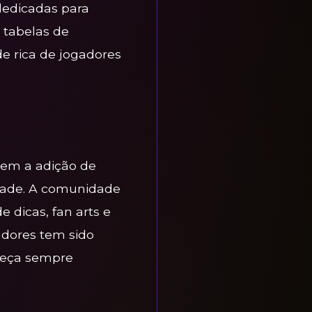
dedicadas para
 tabelas de
e rica de jogadores
vem a adição de
idade. A comunidade
 dicas, fan arts e
adores tem sido
neça sempre