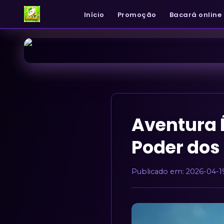
Início
Promoção
Bacará online
Aventura 
Poder dos
Publicado em:
2026-04-1