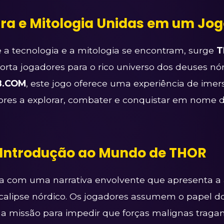
ra e Mitologia Unidas em um Jog
 tecnologia e a mitologia se encontram, surge
T
orta jogadores para o rico universo dos deuses nó
B.COM
, este jogo oferece uma experiência de imer
ores a explorar, combater e conquistar em nome 
 Introdução ao Mundo de THOR
 com uma narrativa envolvente que apresenta a
alipse nórdico. Os jogadores assumem o papel do
missão para impedir que forças malignas tragam