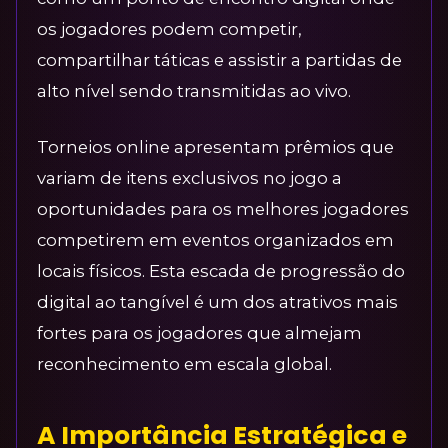
os jogadores podem competir,
compartilhar táticas e assistir a partidas de
alto nível sendo transmitidas ao vivo.
Torneios online apresentam prêmios que
variam de itens exclusivos no jogo a
oportunidades para os melhores jogadores
competirem em eventos organizados em
locais físicos. Esta escada de progressão do
digital ao tangível é um dos atrativos mais
fortes para os jogadores que almejam
reconhecimento em escala global.
A Importância Estratégica e