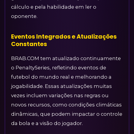
cálculo e pela habilidade em ler o
oponente.
Eventos Integrados e Atualizações
Constantes
BRAB.COM tem atualizado continuamente
o PenaltySeries, refletindo eventos de
futebol do mundo real e melhorando a
jogabilidade. Essas atualizações muitas
vezes incluem variações nas regras ou
novos recursos, como condições climáticas
dinâmicas, que podem impactar o controle
da bola e a visão do jogador.