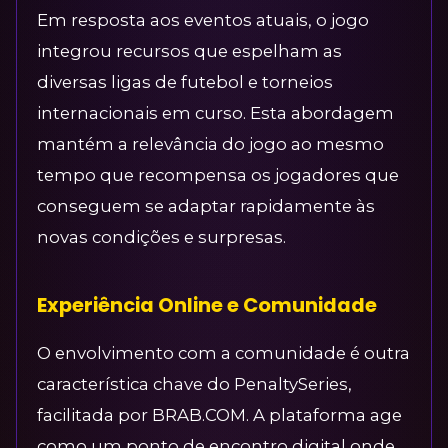
Em resposta aos eventos atuais, o jogo
integrou recursos que espelham as
diversas ligas de futebol e torneios
internacionais em curso. Esta abordagem
mantém a relevância do jogo ao mesmo
tempo que recompensa os jogadores que
conseguem se adaptar rapidamente às
novas condições e surpresas.
Experiência Online e Comunidade
O envolvimento com a comunidade é outra
característica chave do PenaltySeries,
facilitada por BRAB.COM. A plataforma age
como um ponto de encontro digital onde