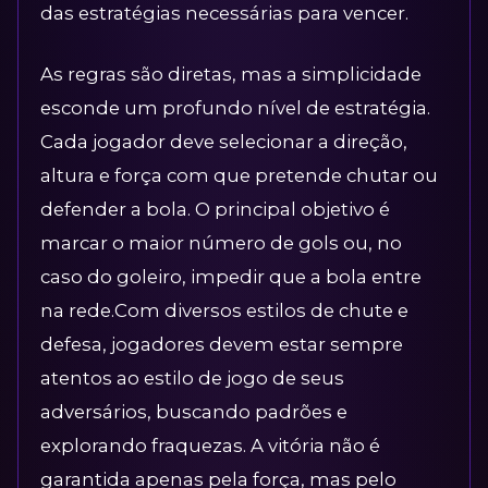
das estratégias necessárias para vencer.
As regras são diretas, mas a simplicidade
esconde um profundo nível de estratégia.
Cada jogador deve selecionar a direção,
altura e força com que pretende chutar ou
defender a bola. O principal objetivo é
marcar o maior número de gols ou, no
caso do goleiro, impedir que a bola entre
na rede.Com diversos estilos de chute e
defesa, jogadores devem estar sempre
atentos ao estilo de jogo de seus
adversários, buscando padrões e
explorando fraquezas. A vitória não é
garantida apenas pela força, mas pelo