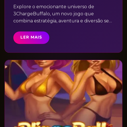
Explore o emocionante universo de
3ChargeBuffalo, um novo jogo que
combina estratégia, aventura e diversão sem
fim. Saiba mais sobre suas regras, introdução
dinâmica e como eventos atuais estão
LER MAIS
moldando esta experiência.