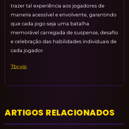
trazer tal experiência aos jogadores de
maneira acessível e envolvente, garantindo
que cada jogo seja uma batalha
memorável carregada de suspense, desafio
e celebração das habilidades individuais de
cada jogador.
7br.vip
ARTIGOS RELACIONADOS