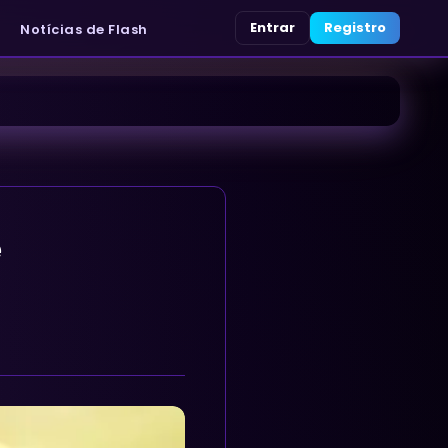
Entrar
Registro
Notícias de Flash
e