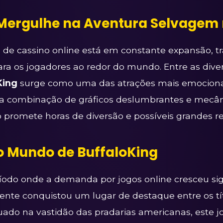
 Mergulhe na Aventura Selvage
 de cassino online está em constante expansão, t
ara os jogadores ao redor do mundo. Entre as div
King
surge como uma das atrações mais emociona
combinação de gráficos deslumbrantes e mecân
go promete horas de diversão e possíveis grandes 
o Mundo de BuffaloKing
do onde a demanda por jogos online cresceu sig
ente conquistou um lugar de destaque entre os tí
uado na vastidão das pradarias americanas, este j