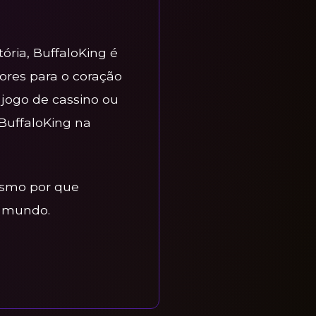
ria, BuffaloKing é
ores para o coração
jogo de cassino ou
BuffaloKing na
mesmo por que
o mundo.