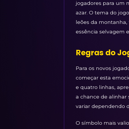
jogadores para um m
azar. O tema do jog
leões da montanha, 
essência selvagem e
Regras do Jo
Para os novos jogado
começar esta emocio
e quatro linhas, apr
a chance de alinha
variar dependendo d
O símbolo mais vali