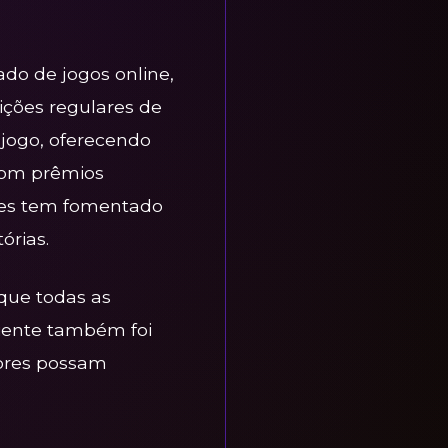
do de jogos online,
ções regulares de
 jogo, oferecendo
com prêmios
res tem fomentado
órias.
que todas as
liente também foi
ores possam