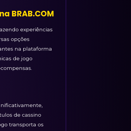
m na BRAB.COM
razendo experiências
ersas opções
ntes na plataforma
icas de jogo
recompensas.
nificativamente,
tulos de cassino
ogo transporta os