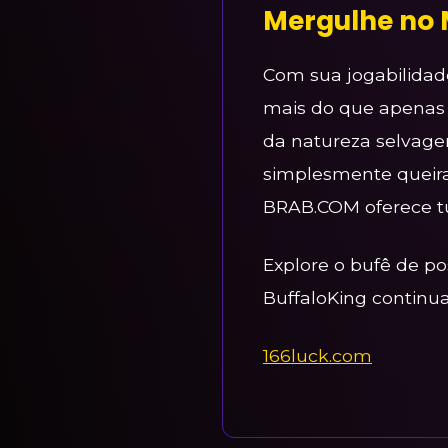
Mergulhe no 
Com sua jogabilidad
mais do que apenas 
da natureza selvage
simplesmente queira
BRAB.COM oferece tu
Explore o bufê de po
BuffaloKing continu
166luck.com