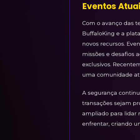
Eventos Atua
Com o avanço das te
BuffaloKing e a pla
novos recursos. Even
missões e desafios 
exclusivos. Recente
uma comunidade ativ
A segurança continu
transações sejam pro
ampliado para lidar
enfrentar, criando u