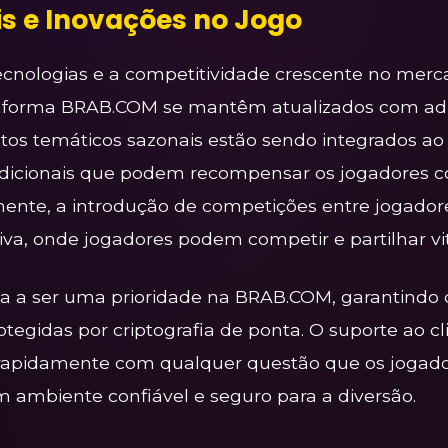
is e Inovações no Jogo
cnologias e a competitividade crescente no merca
taforma BRAB.COM se mantêm atualizados com adi
tos temáticos sazonais estão sendo integrados ao
adicionais que podem recompensar os jogadores 
mente, a introdução de competições entre jogado
a, onde jogadores podem competir e partilhar vit
a a ser uma prioridade na BRAB.COM, garantindo 
tegidas por criptografia de ponta. O suporte ao c
 rapidamente com qualquer questão que os jogad
m ambiente confiável e seguro para a diversão.