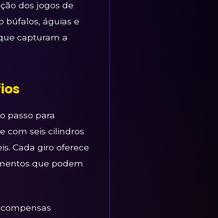
ção dos jogos de
 búfalos, águias e
 que capturam a
ios
ro passo para
 com seis cilindros
is. Cada giro oferece
gamentos que podem
 recompensas