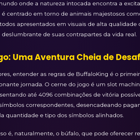
undo onde a natureza intocada encontra a excita
o é centrado em torno de animais majestosos como
todos apresentados em visuais de alta qualidade
 deslumbrante de suas contrapartes da vida real.
go: Uma Aventura Cheia de Desaf
res, entender as regras de BuffaloKing é o primei
nante jornada. O cerne do jogo é um slot machine
esentando até 4096 combinações de vitória possíve
r símbolos correspondentes, desencadeando pa
a quantidade e tipo dos símbolos alinhados.
oso é, naturalmente, o búfalo, que pode oferecer