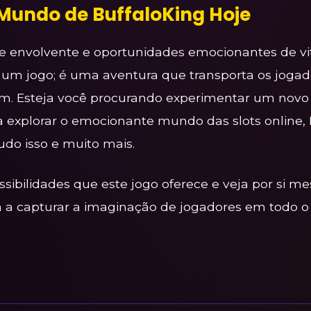
Mundo de BuffaloKing Hoje
e envolvente e oportunidades emocionantes de vitó
um jogo; é uma aventura que transporta os jogad
m. Esteja você procurando experimentar um novo 
 explorar o emocionante mundo das slots online, 
do isso e muito mais.
ssibilidades que este jogo oferece e veja por si 
a a capturar a imaginação de jogadores em todo 