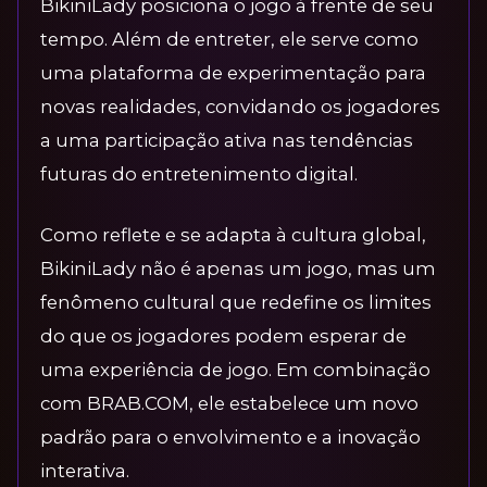
BikiniLady posiciona o jogo à frente de seu
tempo. Além de entreter, ele serve como
uma plataforma de experimentação para
novas realidades, convidando os jogadores
a uma participação ativa nas tendências
futuras do entretenimento digital.
Como reflete e se adapta à cultura global,
BikiniLady não é apenas um jogo, mas um
fenômeno cultural que redefine os limites
do que os jogadores podem esperar de
uma experiência de jogo. Em combinação
com BRAB.COM, ele estabelece um novo
padrão para o envolvimento e a inovação
interativa.