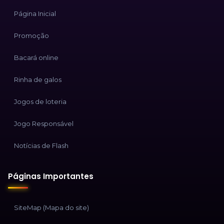
Página Inicial
Promoção
Bacará online
Rinha de galos
Jogos de loteria
Jogo Responsável
Notícias de Flash
Páginas Importantes
SiteMap (Mapa do site)