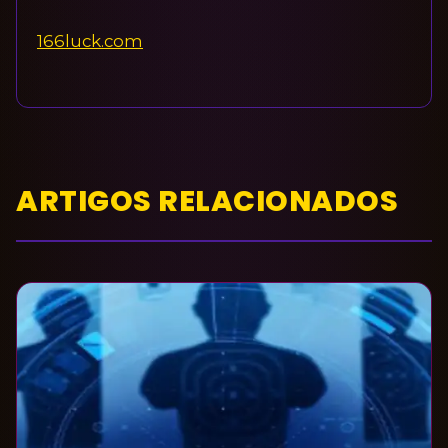
166luck.com
ARTIGOS RELACIONADOS