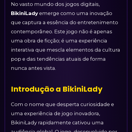
No vasto mundo dos jogos digitais,
BikiniLady
emerge como uma inovação
que captura a essência do entretenimento
contemporâneo. Este jogo não é apenas
uma obra de ficção; é uma experiência
interativa que mescla elementos da cultura
pop e das tendências atuais de forma
nunca antes vista.
Introdução a BikiniLady
Com o nome que desperta curiosidade e
uma experiência de jogo inovadora,
BikiniLady rapidamente cativou uma
audiência global. O jogo, desenvolvido por