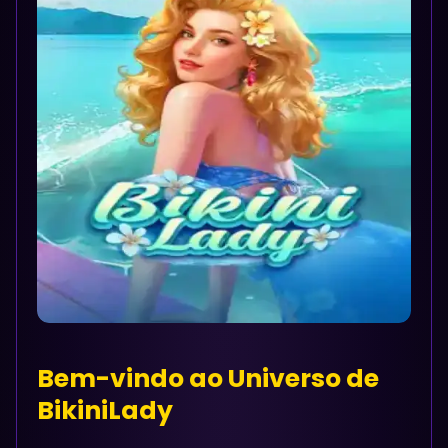
Bem-vindo ao Universo de
BikiniLady