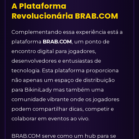
A Plataforma
Revolucionária BRAB.COM
Complementando essa experiência está a
plataforma
BRAB.COM
, um ponto de
encontro digital para jogadores,
desenvolvedores e entusiastas de
tecnologia. Esta plataforma proporciona
não apenas um espaço de distribuição
para BikiniLady mas também uma
comunidade vibrante onde os jogadores
podem compartilhar dicas, competir e
colaborar em eventos ao vivo.
BRAB.COM serve como um hub para se